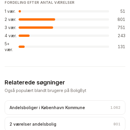
FORDELING EFTER ANTAL VÆRELSER
1
vær.
51
2
vær.
801
3
vær.
751
4
vær.
243
5+
131
vær.
Relaterede søgninger
Også populært blandt brugere på BoligByt
Andelsboliger i København Kommune
1.062
2 værelser andelsbolig
801