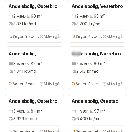
Andelsbolig, Østerbro
Andelsbolig, Vesterbro
2
vær.
·
60
m²
2
vær.
·
65
m²
3.371
kr./md.
3.700
kr./md.
Søger:
3 vær andelsbolig
Aktiv i går
Søger:
4 vær bolig
Aktiv i går
Andelsbolig,
Andelsbolig, Nørrebro
Ny
Bispebjerg
3
vær.
·
82
m²
2
vær.
·
60
m²
4.741
kr./md.
2.512
kr./md.
Søger:
2 vær andelsbolig
Aktiv i går
Søger:
3 vær andelsbolig
Aktiv i går
Andelsbolig, Østerbro
Andelsbolig, Ørestad
3
vær.
·
84
m²
4
vær.
·
97
m²
3.929
kr./md.
6.409
kr./md.
Søger:
andelsbolig
Aktiv i går
Søger:
andelsbolig
Aktiv i går