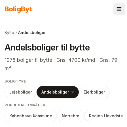
Spring til indhold
Bolig
Byt
Bytte
Andelsboliger
Andelsboliger til bytte
1976
boliger
til bytte
· Gns. 4700 kr/md · Gns. 79
m²
BOLIGTYPE
Lejeboliger
Andelsboliger
Ejerboliger
POPULÆRE OMRÅDER
København Kommune
Nørrebro
Region Hovedstad