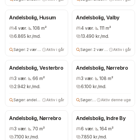
Andelsbolig, Husum
Andelsbolig, Valby
4
vær.
·
108
m²
4
vær.
·
111
m²
6.865
kr./md.
13.490
kr./md.
Søger:
2 vær andelsbolig
Aktiv i går
Søger:
2 vær andels- eller ejerbolig
Aktiv i går
Andelsbolig, Vesterbro
Andelsbolig, Nørrebro
3
vær.
·
66
m²
3
vær.
·
108
m²
2.942
kr./md.
6.100
kr./md.
Søger:
andelsbolig
Aktiv i går
Søger:
3 vær bolig
Aktiv denne uge
Andelsbolig, Nørrebro
Andelsbolig, Indre By
3
vær.
·
70
m²
6
vær.
·
164
m²
7.100
kr./md.
7.850
kr./md.