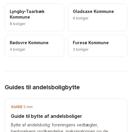
Lyngby-Taarbæk
Gladsaxe Kommune
Kommune
6
boliger
8
boliger
Rødovre Kommune
Furesø Kommune
4
boliger
3
boliger
Guides til andelsboligbytte
GUIDE
·
5
min
Guide til bytte af andelsboliger
Bytte af andelsbolig: foreningens vedtægter,
bestyrelsens godkendelse, maksimalprisen og de