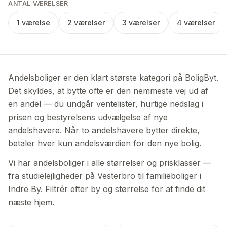
ANTAL VÆRELSER
1 værelse
2 værelser
3 værelser
4 værelser
Andelsboliger er den klart største kategori på BoligByt.
Det skyldes, at bytte ofte er den nemmeste vej ud af
en andel — du undgår ventelister, hurtige nedslag i
prisen og bestyrelsens udvælgelse af nye
andelshavere. Når to andelshavere bytter direkte,
betaler hver kun andelsværdien for den nye bolig.
Vi har andelsboliger i alle størrelser og prisklasser —
fra studielejligheder på Vesterbro til familieboliger i
Indre By. Filtrér efter by og størrelse for at finde dit
næste hjem.