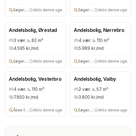
Søger:
3 vær andels- eller ejerbolig
Aktiv denne uge
Søger:
5 vær andels- eller ejerbo
Aktiv denne uge
Andelsbolig, Ørestad
Andelsbolig, Nørrebro
3
vær.
·
82
m²
4
vær.
·
110
m²
4.595
kr./md.
5.989
kr./md.
Søger:
andels- eller ejerbolig
Aktiv denne uge
Søger:
2 vær andels- eller lejebo
Aktiv denne uge
Andelsbolig, Vesterbro
Andelsbolig, Valby
4
vær.
·
110
m²
2
vær.
·
57
m²
7.850
kr./md.
3.800
kr./md.
Åben for alle
Aktiv denne uge
Søger:
2 vær bolig
Aktiv denne uge